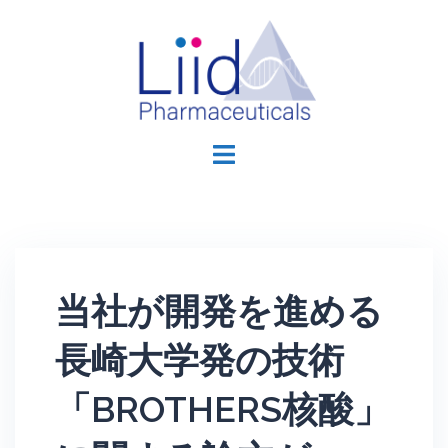
コ
ン
テ
ン
ツ
Liid
へ
Pharmaceuticals,
ス
Inc.
キ
ッ
プ
当社が開発を進める
長崎大学発の技術
「BROTHERS核酸」