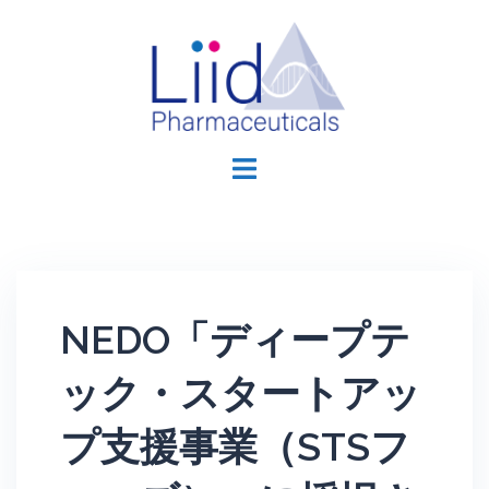
コ
ン
テ
ン
ツ
Liid
へ
Pharmaceuticals,
ス
Inc.
キ
ッ
プ
NEDO「ディープテ
ック・スタートアッ
プ支援事業（STSフ