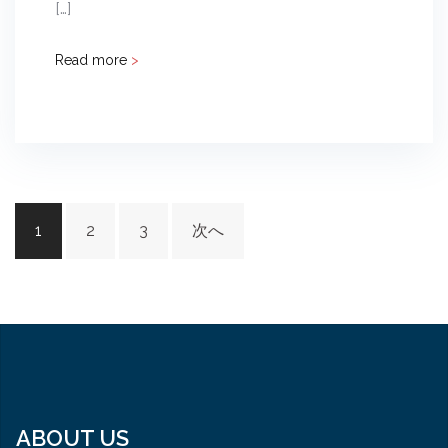
[…]
Read more
>
投
1
2
3
次へ
稿
ナ
ビ
ゲ
ー
シ
ョ
ABOUT US