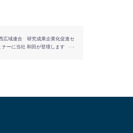
関西広域連合 研究成果企業化促進セ
ミナーに当社 和田が登壇します
⟶