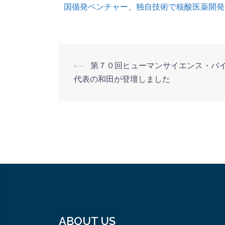
国循発ベンチャー、独自技術で核酸医薬開発へ
⟵
第７０回ヒューマンサイエンス・バ
代表の和田が登壇しました
ABOUT US