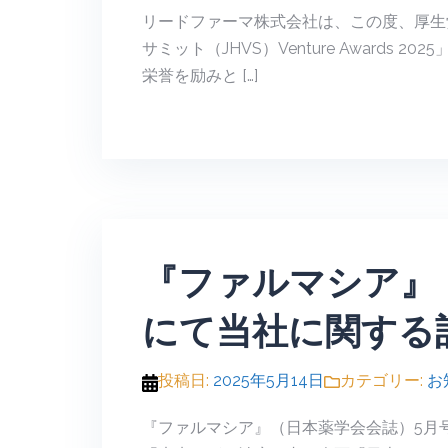
リードファーマ株式会社は、この度、厚生
サミット（JHVS）Venture Award
栄誉を励みと […]
『ファルマシア』
にて当社に関する
投稿日:
2025年5月14日
カテゴリー:
お
『ファルマシア』（日本薬学会会誌）5月