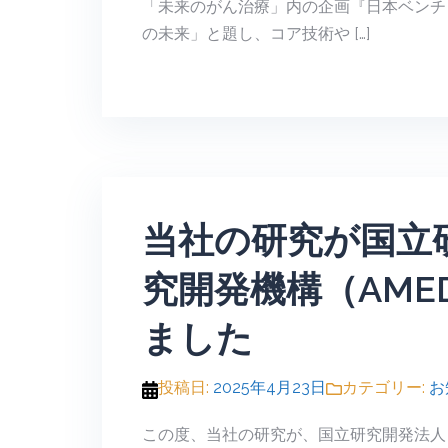
「未来のがん治療」内の企画『日本ベンチャ
の未来」と題し、コア技術や […]
当社の研究が国立
究開発機構（AM
ました
投稿日:
2025年4月23日
カテゴリー:
お
この度、当社の研究が、国立研究開発法人日