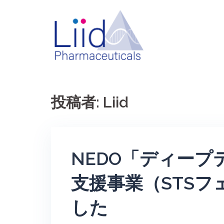
コ
ン
テ
ン
ツ
へ
ス
投稿者:
Liid
キ
ッ
プ
NEDO「ディー
支援事業（STS
した