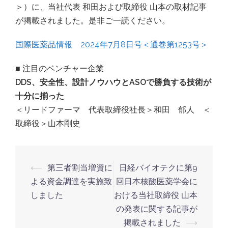
＞）に、当社代表 和田および取締役 山本の取材記事
が掲載されました。是非ご一読ください。
国際医薬品情報 2024年7月8日号＜通巻第1253号＞
■ 注目のベンチャー企業
DDS、安全性、設計ノウハウとASOで勝負する技術が
十分に揃った
＜リードファーマ 代表取締役社長＞和田 郁人 ＜
取締役＞山本剛史
投
⟵
第三者割当増資に
日経バイオテクに第9
稿
よる資金調達を実施致
回日本核酸医薬学会に
ナ
しました
おける当社取締役 山本
の発表に関する記事が
ビ
掲載されました
⟶