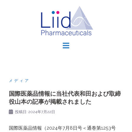
コ
ン
テ
ン
ツ
へ
ス
キ
ッ
プ
メディア
国際医薬品情報に当社代表和田および取締
役山本の記事が掲載されました
投稿日:
2024年7月22日
国際医薬品情報（2024年7月8日号＜通巻第1253号